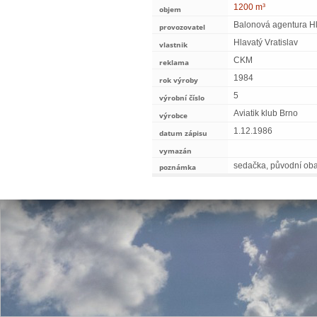
1200 m³
objem
Balonová agentura H
provozovatel
Hlavatý Vratislav
vlastnik
CKM
reklama
1984
rok výroby
5
výrobní číslo
Aviatik klub Brno
výrobce
1.12.1986
datum zápisu
vymazán
sedačka, původní obal
poznámka