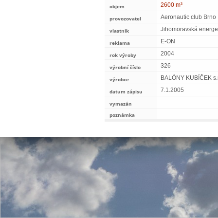
2600 m³
objem
Aeronautic club Brno
provozovatel
Jihomoravská energet
vlastnik
E-ON
reklama
2004
rok výroby
326
výrobní číslo
BALÓNY KUBÍČEK s.r
výrobce
7.1.2005
datum zápisu
vymazán
poznámka