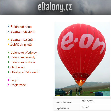
Balónové akce
Seznam disciplín
Seznam balónů
Žebříček pilotů
Balónové předpisy
Balónové rekordy
Balónová historie
Osobnosti
Otázky a Odpovědi
Login
Registrace
OK 4021
imatrikulace
BB26
typ balonu