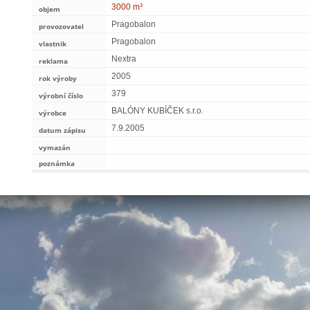
3000 m³
objem
Pragobalon
provozovatel
Pragobalon
vlastnik
Nextra
reklama
2005
rok výroby
379
výrobní číslo
BALÓNY KUBÍČEK s.r.o.
výrobce
7.9.2005
datum zápisu
vymazán
poznámka