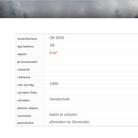
OK 9005
imatrikulace
AB
typ balonu
0 m³
objem
provozovatel
vlastnik
reklama
1989
rok výroby
výrobní číslo
Aerotechnik
výrobce
datum zápisu
balón je vyřazen
vymazán
převeden na Slovensko
poznámka