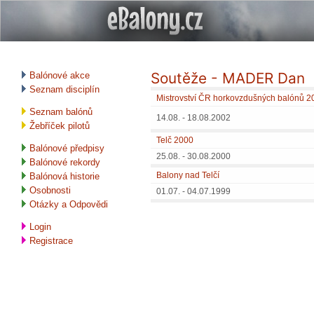
Soutěže - MADER Dan
Balónové akce
Seznam disciplín
Mistrovství ČR horkovzdušných balónů 2
Seznam balónů
14.08. - 18.08.2002
Žebříček pilotů
Telč 2000
Balónové předpisy
25.08. - 30.08.2000
Balónové rekordy
Balony nad Telčí
Balónová historie
Osobnosti
01.07. - 04.07.1999
Otázky a Odpovědi
Login
Registrace