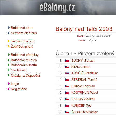
Balóny nad Telčí 2003
Balónové akce
Seznam disciplín
Datum
22.07. - 27.07.2003
Místo
Telč, ČR
Seznam balónů
Žebříček pilotů
Úloha 1 - Pilotem zvolený 
Balónové předpisy
Balónové rekordy
1.
SUCHÝ Michael
Balónová historie
2.
STAŇA Libor
Osobnosti
3.
KONČÍŘ Branislav
Otázky a Odpovědi
4.
STEJSKAL Tomáš
Login
5.
CRKVA Ladislav
Registrace
6.
KOSTRHUN Pavel
7.
LACINA Vladimír
8.
KUBÍČEK Petr
9.
ŠKORPÍK Miloslav