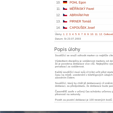
10.
POHL Egon
11.
MĚŘÍNSKÝ Pavel
12.
ABRHÁM Petr
13.
PIRNER Tomáš
14.
CAPOUŠEK Josef
Úlohy:
1.
2.
3.
4.
5.
6.
7.
8.
9.
10.
11.
12.
Celkové
Datum: St 23.07.2003
Popis úlohy
Soutěžící se snaží odhodit marker co nejblíže cí
Výsledkem disciplíny je vzdálenost markeru od dek
že je povolena deklarace více cílů. Nejlepšího v
penalizací za vzdálenost.
Každý soutěžící musí svůj cíl (cíle) určit před 
času na místě, uvedeném v briefingových údajích
závodním číslem.
Soutěžící, který by chtěl již deklarovaný cíl změ
deklaraci, za předpokladu, že deklarace bude jasn
Časoměřič zavře v určený čas schránku určenou 
přesností na sekundy.
Postih za pozdní deklaraci je 100 trestných bodů