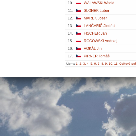
10.
WALAWSKI Witold
11.
SLONEK Lubor
12.
MAREK Josef
13.
LANČARIČ Jindřich
14.
FISCHER Jan
15.
ROGOWSKI Andrzej
16.
VOKÁL Jiří
17.
PIRNER Tomáš
Úlohy:
1.
2.
3.
4.
5.
6.
7.
8.
9.
10.
11.
Celkové poř