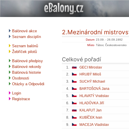
2.Mezinárodní mistrovs
Balónové akce
Seznam disciplín
Datum
23.09. - 26.09.1992
Místo
Tábor, Československo
Seznam balónů
Žebříček pilotů
Celkové pořadí
Balónové předpisy
Balónové rekordy
1.
GECI Miroslav
Balónová historie
2.
HRUBÝ Miloš
Osobnosti
3.
SUCHÝ Michael
Otázky a Odpovědi
4.
BARTOŠOVÁ Jana
Login
5.
HLAVATÝ Vratislav
Registrace
6.
HLADŮVKA Jiří
7.
KALAFUT Jan
8.
KUBÍČEK Ivan
9.
MACEJA Vladislav