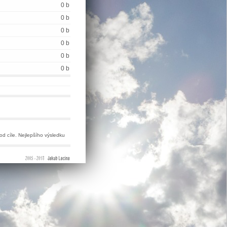
0 b
0 b
0 b
0 b
0 b
0 b
od cíle. Nejlepšího výsledku