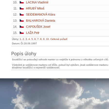
10.
LACINA Vladimír
11.
HRUBÝ Miloš
12.
SEIDEMANOVÁ Klára
13.
BALHAROVÁ Daniela
14.
CAPOUŠEK Josef
15.
LAŽA Petr
Úlohy:
1.
2.
3.
4.
5.
6.
7.
8.
9.
10.
Celkové pořadí
Datum: Čt 28.08.1997
Popis úlohy
Soutěžící se pokoušejí odhodit marker co nejblíže k jednomu z několika určených cílů.
Výsledek je vzdálenost markeru od kříže, pokud byl vyložen, jinak vzdálenost markeru 
dosáhne soutěžící s nejmenší vzdáleností.