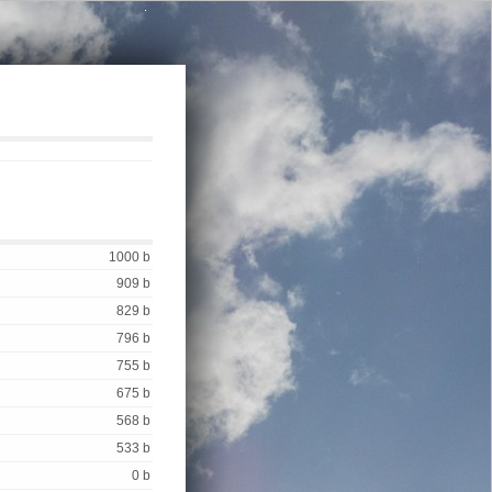
.
1000 b
909 b
829 b
796 b
755 b
675 b
568 b
533 b
0 b