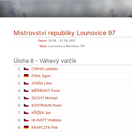
Mistrovství republiky Lounovice 97
Datum
26.08. - 01.09.1997
Místo
Lounovice p Blaníkem, ČR
Úloha 8 - Váhavý valčík
1.
CRKVA Ladislav
2.
POHL Egon
3.
STAŇA Libor
4.
MĚŘÍNSKÝ Pavel
5.
SUCHÝ Michael
6.
KOSTRHUN Pavel
7.
KŘÍŽEK Jan
8.
HLAVATÝ Vratislav
9.
KRAFCZYK Petr