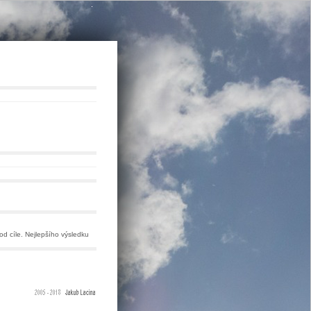
.
od cíle. Nejlepšího výsledku