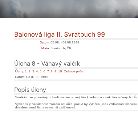
Balonová liga II. Svratouch 99
Datum
05.08. - 08.08.1999
Místo
Svratouch, ČR
Úloha 8 - Váhavý valčík
Úlohy:
1.
2.
3.
4.
5.
6.
7.
8.
9.
10.
Celkové pořadí
Datum: So 07.08.1999
Popis úlohy
Soutěžící se pokoušejí odhodit marker co nejblíže k jednomu z několika určených cílů.
Výsledek je vzdálenost markeru od kříže, pokud byl vyložen, jinak vzdálenost markeru 
dosáhne soutěžící s nejmenší vzdáleností.