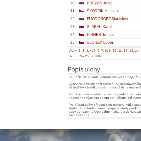
10.
BREZAN Juraj
11.
ŠKORPÍK Miloslav
12.
FUODOROFF Stanislaw
13.
SLABÁK Karol
14.
PIRNER Tomáš
15.
SLONEK Lubor
Úlohy:
1.
2.
3.
4.
5.
6.
7.
8.
9.
10.
11.
12.
13.
14.
Datum: So 25.09.2004
Popis úlohy
Soutěžící se pokouší odhodit marker co nejblíže
Výsledek je vzdálenost markeru od deklarovaného c
Nejlepšího výsledku dosáhne soutěžící s nejmenš
Soutěžící musí čitelně napsat na předchozí marke
nedosáhne výsledku pokud není předchozí marke
Pro případ ztráty předchozího markeru může soutě
Tento cíl mu bude uznán v případě ztráty předch
doby odhození předchozího markeru s deklarovaný
zaznamenána.