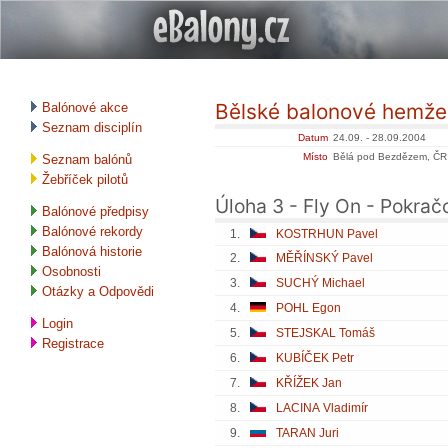
Bělské balonové hemže
Balónové akce
Seznam disciplín
Datum
24.09. - 28.09.2004
Místo
Bělá pod Bezdězem, ČR
Seznam balónů
Žebříček pilotů
Úloha 3 - Fly On - Pokračo
Balónové předpisy
Balónové rekordy
1.
KOSTRHUN Pavel
Balónová historie
2.
MĚŘÍNSKÝ Pavel
Osobnosti
3.
SUCHÝ Michael
Otázky a Odpovědi
4.
POHL Egon
Login
5.
STEJSKAL Tomáš
Registrace
6.
KUBÍČEK Petr
7.
KŘÍŽEK Jan
8.
LACINA Vladimír
9.
TARAN Juri