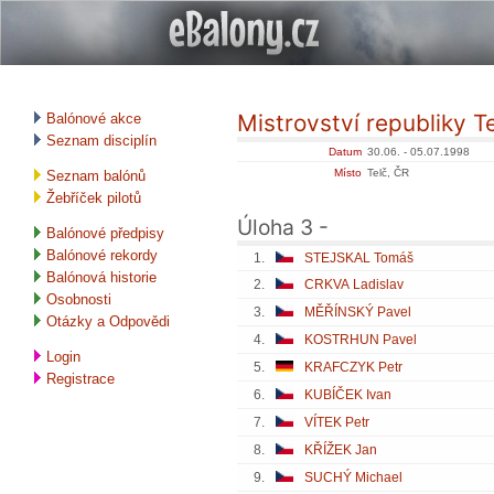
Mistrovství republiky T
Balónové akce
Seznam disciplín
Datum
30.06. - 05.07.1998
Místo
Telč, ČR
Seznam balónů
Žebříček pilotů
Úloha 3 -
Balónové předpisy
Balónové rekordy
1.
STEJSKAL Tomáš
Balónová historie
2.
CRKVA Ladislav
Osobnosti
3.
MĚŘÍNSKÝ Pavel
Otázky a Odpovědi
4.
KOSTRHUN Pavel
Login
5.
KRAFCZYK Petr
Registrace
6.
KUBÍČEK Ivan
7.
VÍTEK Petr
8.
KŘÍŽEK Jan
9.
SUCHÝ Michael