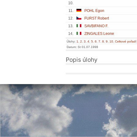
10.
11.
POHL Egon
12.
FURST Robert
13.
SAVBIFANO F.
14.
ZINGALES Leone
Úlohy:
1.
2.
3.
4.
5.
6.
7.
8.
9.
10.
Celkové pořadí
Datum: St 01.07.1998
Popis úlohy