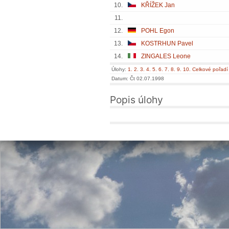
10.
KŘÍŽEK Jan
11.
12.
POHL Egon
13.
KOSTRHUN Pavel
14.
ZINGALES Leone
Úlohy:
1.
2.
3.
4.
5.
6.
7.
8.
9.
10.
Celkové pořadí
Datum: Čt 02.07.1998
Popis úlohy