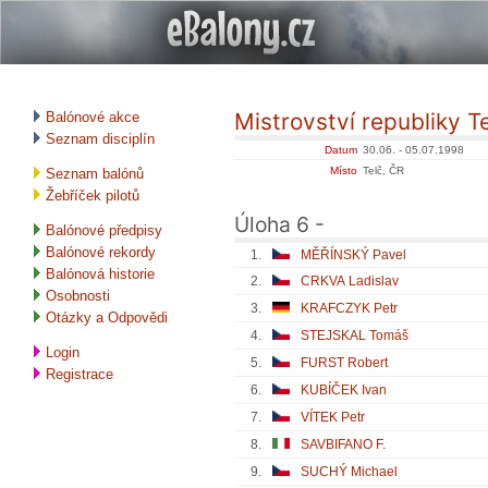
Mistrovství republiky T
Balónové akce
Seznam disciplín
Datum
30.06. - 05.07.1998
Místo
Telč, ČR
Seznam balónů
Žebříček pilotů
Úloha 6 -
Balónové předpisy
Balónové rekordy
1.
MĚŘÍNSKÝ Pavel
Balónová historie
2.
CRKVA Ladislav
Osobnosti
3.
KRAFCZYK Petr
Otázky a Odpovědi
4.
STEJSKAL Tomáš
Login
5.
FURST Robert
Registrace
6.
KUBÍČEK Ivan
7.
VÍTEK Petr
8.
SAVBIFANO F.
9.
SUCHÝ Michael