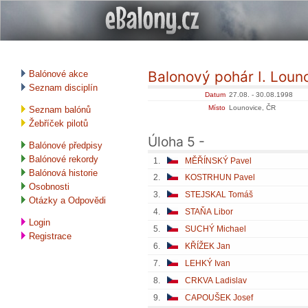
Balonový pohár I. Loun
Balónové akce
Seznam disciplín
Datum
27.08. - 30.08.1998
Místo
Lounovice, ČR
Seznam balónů
Žebříček pilotů
Úloha 5 -
Balónové předpisy
Balónové rekordy
1.
MĚŘÍNSKÝ Pavel
Balónová historie
2.
KOSTRHUN Pavel
Osobnosti
3.
STEJSKAL Tomáš
Otázky a Odpovědi
4.
STAŇA Libor
Login
5.
SUCHÝ Michael
Registrace
6.
KŘÍŽEK Jan
7.
LEHKÝ Ivan
8.
CRKVA Ladislav
9.
CAPOUŠEK Josef