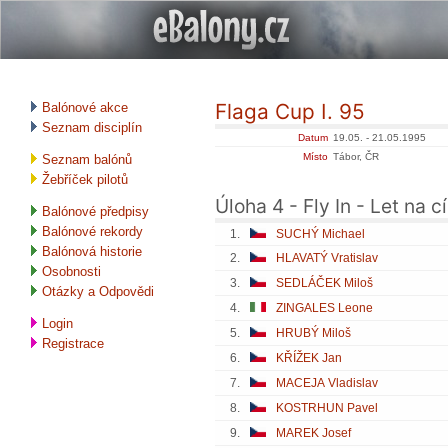
Flaga Cup I. 95
Balónové akce
Seznam disciplín
Datum
19.05. - 21.05.1995
Místo
Tábor, ČR
Seznam balónů
Žebříček pilotů
Úloha 4 - Fly In - Let na cí
Balónové předpisy
Balónové rekordy
1.
SUCHÝ Michael
Balónová historie
2.
HLAVATÝ Vratislav
Osobnosti
3.
SEDLÁČEK Miloš
Otázky a Odpovědi
4.
ZINGALES Leone
Login
5.
HRUBÝ Miloš
Registrace
6.
KŘÍŽEK Jan
7.
MACEJA Vladislav
8.
KOSTRHUN Pavel
9.
MAREK Josef