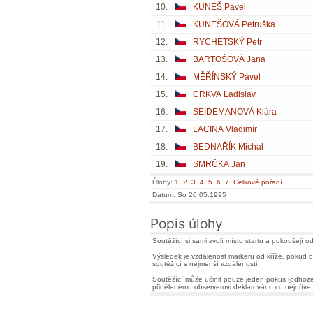
10.
KUNEŠ Pavel
11.
KUNEŠOVÁ Petruška
12.
RYCHETSKÝ Petr
13.
BARTOŠOVÁ Jana
14.
MĚŘÍNSKÝ Pavel
15.
CRKVA Ladislav
16.
SEIDEMANOVÁ Klára
17.
LACINA Vladimír
18.
BEDNAŘÍK Michal
19.
SMRČKA Jan
Úlohy:
1.
2.
3.
4.
5.
6.
7.
Celkové pořadí
Datum: So 20.05.1995
Popis úlohy
Soutěžící si sami zvolí místo startu a pokoušejí od
Výsledek je vzdálenost markeru od kříže, pokud b
soutěžící s nejmenší vzdáleností.
Soutěžící může učinit pouze jeden pokus (odhozen
přidělenému observerovi deklarováno co nejdříve.