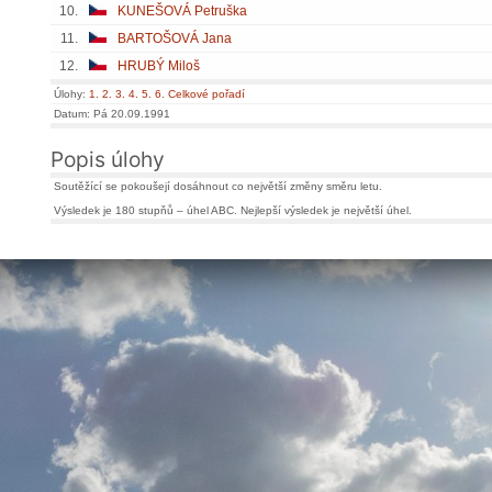
10.
KUNEŠOVÁ Petruška
11.
BARTOŠOVÁ Jana
12.
HRUBÝ Miloš
Úlohy:
1.
2.
3.
4.
5.
6.
Celkové pořadí
Datum: Pá 20.09.1991
Popis úlohy
Soutěžící se pokoušejí dosáhnout co největší změny směru letu.
Výsledek je 180 stupňů – úhel ABC. Nejlepší výsledek je největší úhel.