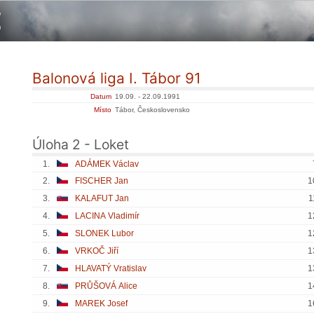
Balonová liga I. Tábor 91
Datum
19.09. - 22.09.1991
Místo
Tábor, Československo
Úloha 2 - Loket
1.
ADÁMEK Václav
2.
FISCHER Jan
1
3.
KALAFUT Jan
1
4.
LACINA Vladimír
1
5.
SLONEK Lubor
1
6.
VRKOČ Jiří
1
7.
HLAVATÝ Vratislav
1
8.
PRŮŠOVÁ Alice
1
9.
MAREK Josef
1