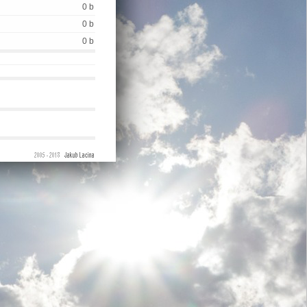
0 b
0 b
0 b