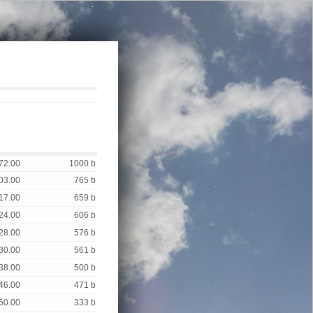
.
72.00
1000 b
03.00
765 b
17.00
659 b
24.00
606 b
28.00
576 b
30.00
561 b
38.00
500 b
46.00
471 b
60.00
333 b