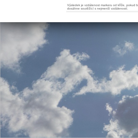
Výsledek je vzdálenost markeru od kříže, pokud by
dosáhne soutěžící s nejmenší vzdáleností.