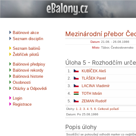
Mezinárodní přebor Če
Balónové akce
Seznam disciplín
Datum
21.08. - 26.08.1986
Místo
Tábor, Československo
Seznam balónů
Žebříček pilotů
Úloha 5 - Rozhodčím urče
Balónové předpisy
Balónové rekordy
1.
KUBÍČEK Aleš
Balónová historie
2.
TLÁŠEK Pavel
Osobnosti
3.
LACINA Vladimír
Otázky a Odpovědi
4.
TOTH István
Login
5.
ZEMAN Rudolf
Registrace
Úlohy:
1.
2.
3.
4.
5.
6.
Celkové pořadí
Datum: Po 25.08.1986
Popis úlohy
Soutěžící se pokoušejí odhodit marker co nejblíž