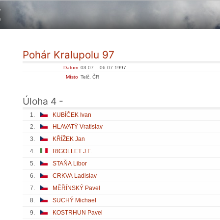
Pohár Kralupolu 97
Datum
03.07. - 06.07.1997
Místo
Telč, ČR
Úloha 4 -
1.
KUBÍČEK Ivan
2.
HLAVATÝ Vratislav
3.
KŘÍŽEK Jan
4.
RIGOLLET J.F.
5.
STAŇA Libor
6.
CRKVA Ladislav
7.
MĚŘÍNSKÝ Pavel
8.
SUCHÝ Michael
9.
KOSTRHUN Pavel