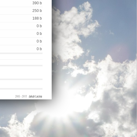
390 b
250 b
188 b
0 b
0 b
0 b
0 b