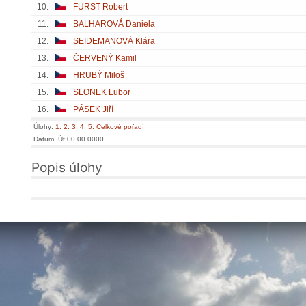
10.
FURST Robert
11.
BALHAROVÁ Daniela
12.
SEIDEMANOVÁ Klára
13.
ČERVENÝ Kamil
14.
HRUBÝ Miloš
15.
SLONEK Lubor
16.
PÁSEK Jiří
Úlohy:
1.
2.
3.
4.
5.
Celkové pořadí
Datum: Út 00.00.0000
Popis úlohy