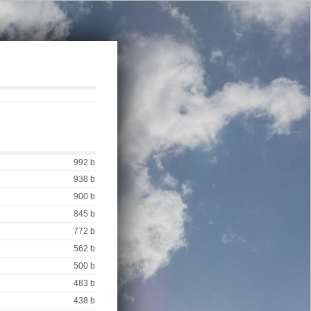
.
992 b
938 b
900 b
845 b
772 b
562 b
500 b
483 b
438 b