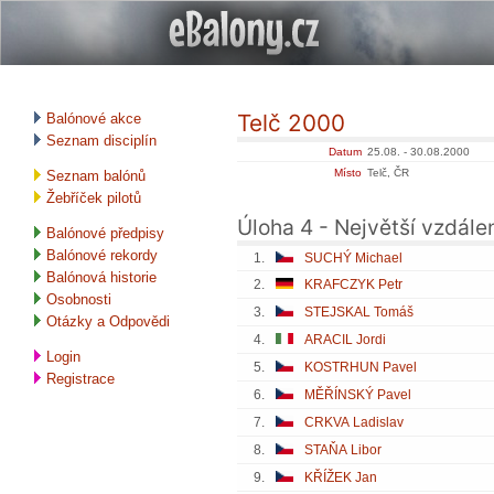
Telč 2000
Balónové akce
Seznam disciplín
Datum
25.08. - 30.08.2000
Místo
Telč, ČR
Seznam balónů
Žebříček pilotů
Úloha 4 - Největší vzdále
Balónové předpisy
Balónové rekordy
1.
SUCHÝ Michael
Balónová historie
2.
KRAFCZYK Petr
Osobnosti
3.
STEJSKAL Tomáš
Otázky a Odpovědi
4.
ARACIL Jordi
Login
5.
KOSTRHUN Pavel
Registrace
6.
MĚŘÍNSKÝ Pavel
7.
CRKVA Ladislav
8.
STAŇA Libor
9.
KŘÍŽEK Jan