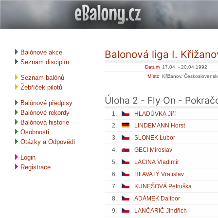
Balonová liga I. Křižan
Balónové akce
Seznam disciplín
Datum
17.04. - 20.04.1992
Místo
Křižanov, Československ
Seznam balónů
Žebříček pilotů
Úloha 2 - Fly On - Pokračo
Balónové předpisy
Balónové rekordy
1.
HLADŮVKA Jiří
Balónová historie
2.
LINDEMANN Horst
Osobnosti
3.
SLONEK Lubor
Otázky a Odpovědi
4.
GECI Miroslav
Login
5.
LACINA Vladimír
Registrace
6.
HLAVATÝ Vratislav
7.
KUNEŠOVÁ Petruška
8.
ADÁMEK Dalibor
9.
LANČARIČ Jindřich