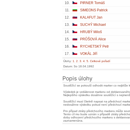
10.
PIRNER Tomáš
11.
SIMEONS Patrick
12.
KALAFUT Jan
13.
SUCHÝ Michael
14.
HRUBÝ Miloš
15.
PRŮŠOVÁ Alice
16.
RYCHETSKÝ Petr
17.
VOKÁL Jiří
Úlohy:
1.
2.
3.
4.
5.
Celkové pořadí
Datum: So 18.04.1992
Popis úlohy
Soutěžící se pokouší odhodit marker co nejblíže
Výsledek je vzdálenost markeru od deklarovaného c
Nejlepšího výsledku dosáhne soutěžící s nejmenš
Soutěžící musí čitelně napsat na předchozí marke
nedosáhne výsledku pokud není předchozí marke
Pro případ ztráty předchozího markeru může soutě
Tento cíl mu bude uznán v případě ztráty předch
doby odhození předchozího markeru s deklarovaný
zaznamenána.