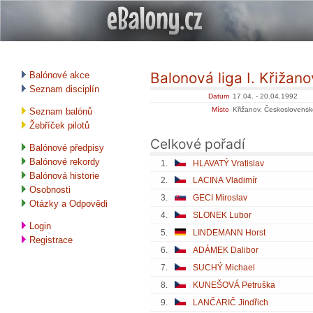
Balonová liga I. Křižan
Balónové akce
Seznam disciplín
Datum
17.04. - 20.04.1992
Místo
Křižanov, Československ
Seznam balónů
Žebříček pilotů
Celkové pořadí
Balónové předpisy
Balónové rekordy
1.
HLAVATÝ Vratislav
Balónová historie
2.
LACINA Vladimír
Osobnosti
3.
GECI Miroslav
Otázky a Odpovědi
4.
SLONEK Lubor
Login
5.
LINDEMANN Horst
Registrace
6.
ADÁMEK Dalibor
7.
SUCHÝ Michael
8.
KUNEŠOVÁ Petruška
9.
LANČARIČ Jindřich