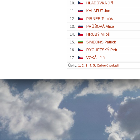
10.
HLADŮVKA Jiří
11.
KALAFUT Jan
12.
PIRNER Tomáš
13.
PRŮŠOVÁ Alice
14.
HRUBÝ Miloš
15.
SIMEONS Patrick
16.
RYCHETSKÝ Petr
17.
VOKÁL Jiří
Úlohy:
1.
2.
3.
4.
5.
Celkové pořadí