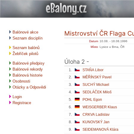
Mistrovství ČR Flaga C
Balónové akce
Seznam disciplín
Datum
10.08. - 18.08.1996
Místo
Lysice u Brna, ČR
Seznam balónů
Žebříček pilotů
Úloha 2 -
Balónové předpisy
Balónové rekordy
1.
STAŇA Libor
Balónová historie
2.
MĚŘÍNSKÝ Pavel
Osobnosti
3.
SUCHÝ Michael
Otázky a Odpovědi
4.
SEDLÁČEK Miloš
Login
5.
POHL Egon
Registrace
6.
WEISGERBER Klaus
7.
CRKVA Ladislav
8.
KUNOVSKÝ Jan
9.
SEIDEMANOVÁ Klára