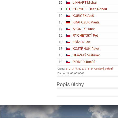
10.
LINHART Michal
11.
CORNUEL Jean Robert
12.
KUBÍČEK Aleš
13.
KRAFCZUK Marita
14.
SLONEK Lubor
15.
RYCHETSKÝ Petr
16.
KŘÍŽEK Jan
17.
KOSTRHUN Pavel
18.
HLAVATÝ Vratislav
19.
PIRNER Tomáš
Úlohy:
1.
2.
3.
4.
5.
6.
7.
8.
9.
Celkové pořadí
Datum: Út 00.00.0000
Popis úlohy