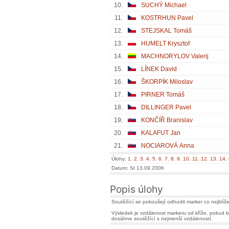
10.
SUCHÝ Michael
11.
KOSTRHUN Pavel
12.
STEJSKAL Tomáš
13.
HUMELT Krysztof
14.
MACHNORYLOV Valerij
15.
LÍNEK David
16.
ŠKORPÍK Miloslav
17.
PIRNER Tomáš
18.
DILLINGER Pavel
19.
KONČÍŘ Branislav
20.
KALAFUT Jan
21.
NOCIAROVÁ Anna
Úlohy:
1.
2.
3.
4.
5.
6.
7.
8.
9.
10.
11.
12.
13.
14.
Datum: St 13.09.2006
Popis úlohy
Soutěžící se pokoušejí odhodit marker co nejblíže
Výsledek je vzdálenost markeru od kříže, pokud by
dosáhne soutěžící s nejmenší vzdáleností.