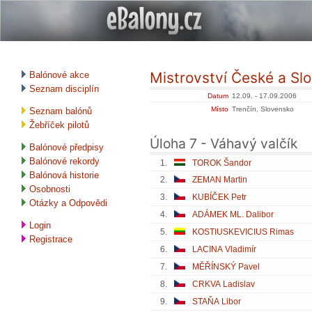
Mistrovství České a Sl
Balónové akce
Seznam disciplín
Datum
12.09. - 17.09.2006
Místo
Trenčín, Slovensko
Seznam balónů
Žebříček pilotů
Úloha 7 - Váhavý valčík
Balónové předpisy
Balónové rekordy
1.
TOROK Šandor
Balónová historie
2.
ZEMAN Martin
Osobnosti
3.
KUBÍČEK Petr
Otázky a Odpovědi
4.
ADÁMEK ML. Dalibor
Login
5.
KOSTIUSKEVICIUS Rimas
Registrace
6.
LACINA Vladimír
7.
MĚŘÍNSKÝ Pavel
8.
CRKVA Ladislav
9.
STAŇA Libor