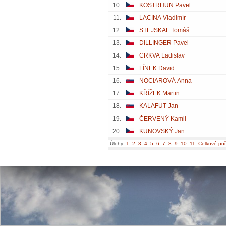
10.
KOSTRHUN Pavel
11.
LACINA Vladimír
12.
STEJSKAL Tomáš
13.
DILLINGER Pavel
14.
CRKVA Ladislav
15.
LÍNEK David
16.
NOCIAROVÁ Anna
17.
KŘÍŽEK Martin
18.
KALAFUT Jan
19.
ČERVENÝ Kamil
20.
KUNOVSKÝ Jan
Úlohy:
1.
2.
3.
4.
5.
6.
7.
8.
9.
10.
11.
Celkové poř