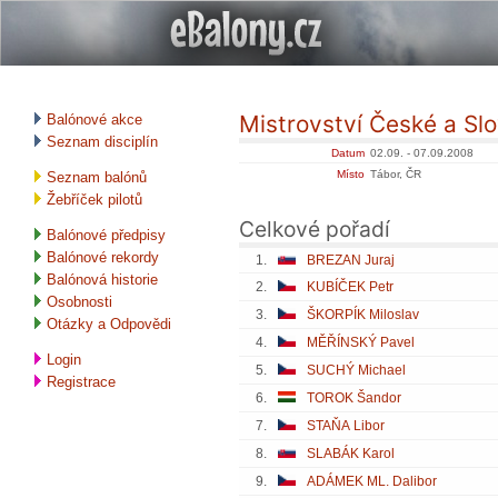
Mistrovství České a Sl
Balónové akce
Seznam disciplín
Datum
02.09. - 07.09.2008
Místo
Tábor, ČR
Seznam balónů
Žebříček pilotů
Celkové pořadí
Balónové předpisy
Balónové rekordy
1.
BREZAN Juraj
Balónová historie
2.
KUBÍČEK Petr
Osobnosti
3.
ŠKORPÍK Miloslav
Otázky a Odpovědi
4.
MĚŘÍNSKÝ Pavel
Login
5.
SUCHÝ Michael
Registrace
6.
TOROK Šandor
7.
STAŇA Libor
8.
SLABÁK Karol
9.
ADÁMEK ML. Dalibor