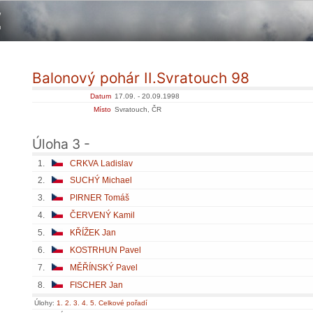
Balonový pohár II.Svratouch 98
Datum
17.09. - 20.09.1998
Místo
Svratouch, ČR
Úloha 3 -
1.
CRKVA Ladislav
2.
SUCHÝ Michael
3.
PIRNER Tomáš
4.
ČERVENÝ Kamil
5.
KŘÍŽEK Jan
6.
KOSTRHUN Pavel
7.
MĚŘÍNSKÝ Pavel
8.
FISCHER Jan
Úlohy:
1.
2.
3.
4.
5.
Celkové pořadí