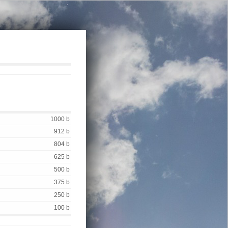
.
1000 b
912 b
804 b
625 b
500 b
375 b
250 b
100 b