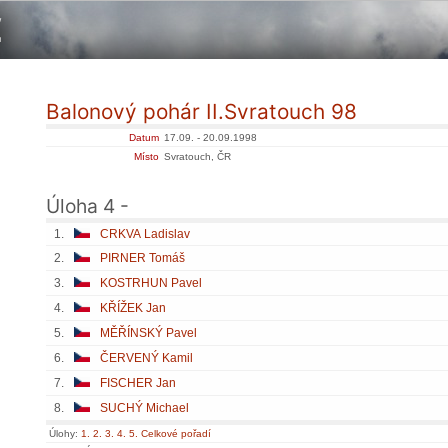
Balonový pohár II.Svratouch 98
Datum
17.09. - 20.09.1998
Místo
Svratouch, ČR
Úloha 4 -
1.
CRKVA Ladislav
2.
PIRNER Tomáš
3.
KOSTRHUN Pavel
4.
KŘÍŽEK Jan
5.
MĚŘÍNSKÝ Pavel
6.
ČERVENÝ Kamil
7.
FISCHER Jan
8.
SUCHÝ Michael
Úlohy:
1.
2.
3.
4.
5.
Celkové pořadí