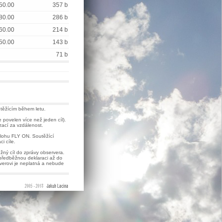
50.00
357 b
80.00
286 b
60.00
214 b
50.00
143 b
71 b
utěžícím během letu.
 povelen více než jeden cíl).
zací za vzdálenost.
úlohu FLY ON. Soutěžící
i cíle.
žný cíl do zprávy observera.
 předběžnou deklaraci až do
verovi je neplatná a nebude