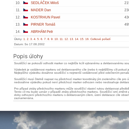
10.
SEDLÁČEK Miloš
21
11.
MADER Dan
23
12.
KOSTRHUN Pavel
43
13.
PIRNER Tomáš
49
14.
ABRHÁM Petr
Úlohy:
1.
2.
3.
4.
5.
6.
7.
8.
9.
10.
11.
12.
13.
14.
15.
16.
Celkové pořadí
Datum: So 17.08.2002
Popis úlohy
Soutěžící se pokouší odhodit marker co nejblíže kcíli vybranému a deklarovanému so
Výsledek je vzdálenost markeru od deklarovaného cíle (nebo k nejbližšímu cíli pokud je
Nejlepšího výsledku dosáhne soutěžící s nejmenší vzdáleností před odečtením penali
Soutěžící musí čitelně napsat na předchozí marker koordináty jím zvoleného cíle pro 
nedosáhne výsledku pokud není předchozí marker odhozen nebo neobsahuje deklarac
Pro případ ztráty předchozího markeru může soutěžící vlastní rukou deklarovat předbě
Tento cíl mu bude uznán v případě ztráty předchozího markeru. Soutěžící smí změnit
doby odhození předchozího markeru s deklarovaným cílem, ústní deklarace cíle obser
zaznamenána.