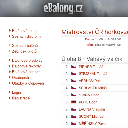
Mistrovství ČR horkov
Balónové akce
Seznam disciplín
Datum
14.08. - 18.08.2002
Místo
Hradec Králové, ČR
Seznam balónů
Žebříček pilotů
Úloha 8 - Váhavý valčík
Balónové předpisy
Balónové rekordy
1.
PIRNER Tomáš
Balónová historie
2.
STEJSKAL Tomáš
Osobnosti
3.
ABRHÁM Petr
Otázky a Odpovědi
4.
SEDLÁČEK Miloš
Login
5.
STAŇA Libor
Registrace
6.
POHL Egon
7.
LACINA Vladimír
8.
SUCHÝ Michael
9.
MĚŘÍNSKÝ Pavel