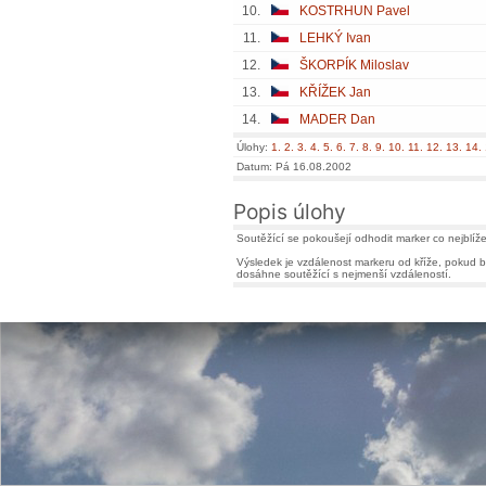
10.
KOSTRHUN Pavel
11.
LEHKÝ Ivan
12.
ŠKORPÍK Miloslav
13.
KŘÍŽEK Jan
14.
MADER Dan
Úlohy:
1.
2.
3.
4.
5.
6.
7.
8.
9.
10.
11.
12.
13.
14.
Datum: Pá 16.08.2002
Popis úlohy
Soutěžící se pokoušejí odhodit marker co nejblíže
Výsledek je vzdálenost markeru od kříže, pokud by
dosáhne soutěžící s nejmenší vzdáleností.